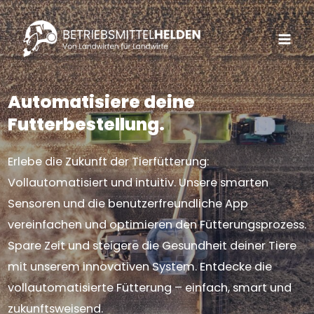
Skip
to
Mai
content
Men
Automatisiere deine
Futterbestellung.
Erlebe die Zukunft der Tierfütterung:
Vollautomatisiert und intuitiv. Unsere smarten
Sensoren und die benutzerfreundliche App
vereinfachen und optimieren den Fütterungsprozess.
Spare Zeit und steigere die Gesundheit deiner Tiere
mit unserem innovativen System. Entdecke die
vollautomatisierte Fütterung – einfach, smart und
zukunftsweisend.